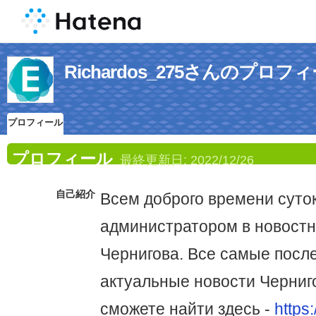
Richardos_275さんのプロフ
プロフィール
プロフィール
最終更新日:
2022/12/26
自己紹介
Всем доброго времени суто
администратором в новостн
Чернигова. Все самые посл
актуальные новости Черниг
сможете найти здесь -
https