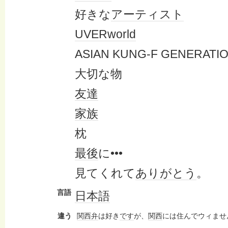
好きな
アーティスト
UVERworld
ASIAN KUNG-F GENERATI
大切な物
友達
家族
枕
最後
に•••
見てくれて
ありがとう
。
言語
日本語
違う
関西弁
は好き
です
が、
関西
には住んでウィませ