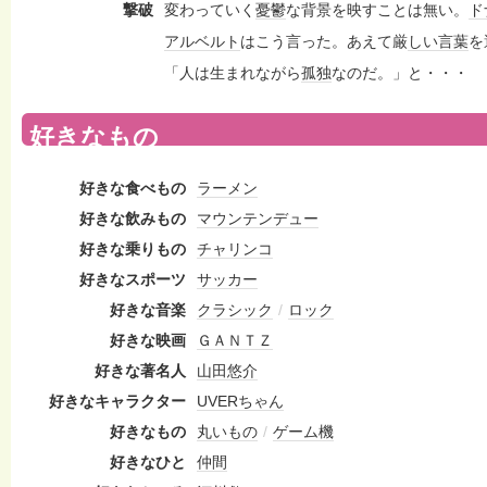
撃破
変わっていく
憂鬱
な背景を映すことは無い。
ド
アルベルト
はこう言った。あえて厳
しい
言葉
を
「人は生まれながら
孤独
なのだ。」と・・・
好きなもの
好きな食べもの
ラーメン
好きな飲みもの
マウンテンデュー
好きな乗りもの
チャリンコ
好きなスポーツ
サッカー
好きな音楽
クラシック
/
ロック
好きな映画
ＧＡＮＴＺ
好きな著名人
山田悠介
好きなキャラクター
UVERちゃん
好きなもの
丸いもの
/
ゲーム機
好きなひと
仲間