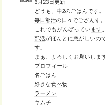
自己紹介
6月23日
更新
どうも、中2の
ごはん
です。
毎日
部活
の日々でござんす
これでもがんばってい
ます
部活
がほんとに急がしいの
す。
まぁ、よろしくお願い
しま
プロフィール
名
ごはん
好きな
食べ物
ラーメン
キムチ