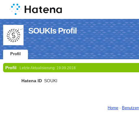
SOUKIs Profil
Profil
Profil
Letzte Aktualisierung:
19.09.2018
Hatena ID
SOUKI
Home
-
Benutzer