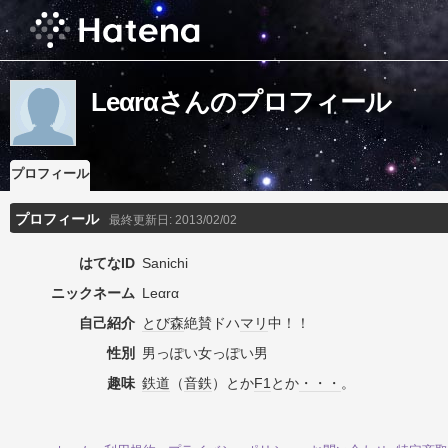
Leαrαさんのプロフィール
プロフィール
プロフィール
最終更新日:
2013/02/02
はてなID
Sanichi
ニックネーム
Leαrα
自己紹介
とび森
絶賛ドハ
マリ
中！！
性別
男っぽい女っぽい男
趣味
鉄道
（
音鉄
）とか
F1
とか
・・・
。