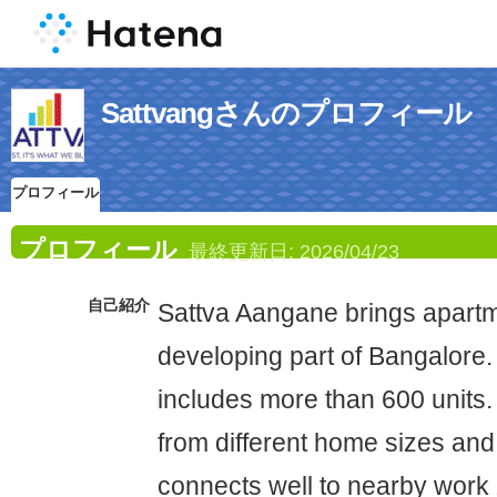
Sattvangさんのプロフィール
プロフィール
プロフィール
最終更新日:
2026/04/23
自己紹介
Sattva Aangane brings apart
developing part of Bangalore.
includes more than 600 units
from different home sizes and
connects well to nearby work