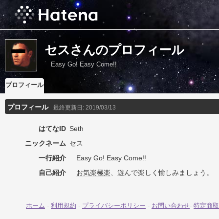
セスさんのプロフィール
Easy Go! Easy Come!!
プロフィール
プロフィール
最終更新日:
2019/03/13
はてなID
Seth
ニックネーム
セス
一行紹介
Easy Go! Easy Come!!
自己紹介
お気楽極楽
、遊んで楽しく愉しみましょう。
ホーム
-
利用規約
-
プライバシーポリシー
-
お問い合わせ
-
特定商取