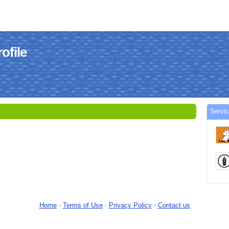
file
Serv
Home
-
Terms of Use
-
Privacy Policy
-
Contact us