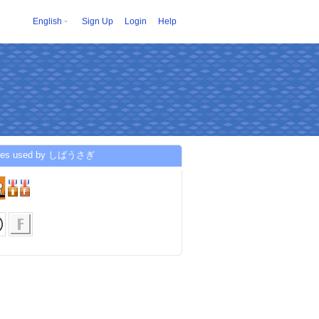
English
Sign Up
Login
Help
ices used by しばうさぎ