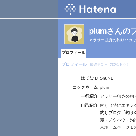
plumさん
アラサー独身の釣りバカ
プロフィール
プロフィール
最終更新日:
2020/10/26
はてなID
ShuN1
ニックネーム
plum
一行紹介
アラサー独身の釣
自己紹介
釣り（特にエギン
釣りブログ「釣り
識・ノウハウ・釣
※ホームページ１