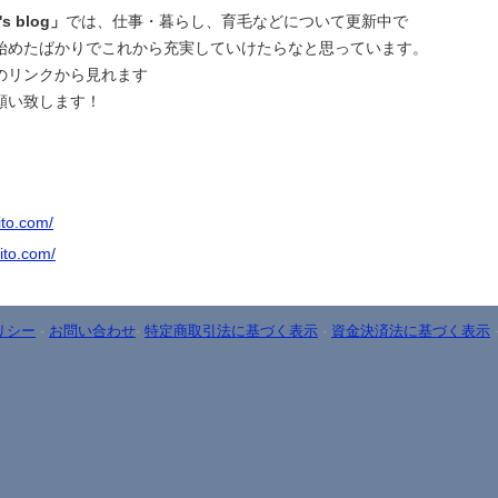
 blog」
では、仕事・暮らし、育毛などについて更新中で
始めたばかりでこれから充実していけたらなと思っています。
のリンクから見れます
願い致します！
ito.com/
hito.com/
リシー
-
お問い合わせ
-
特定商取引法に基づく表示
-
資金決済法に基づく表示