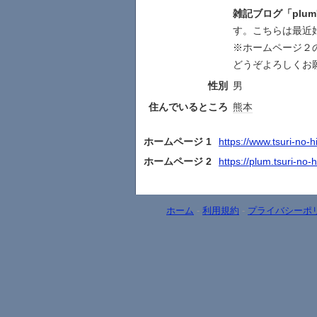
雑記ブログ「plum's
す。こちらは最近
※ホームページ２
どうぞよろしくお
性別
男
住んでいるところ
熊本
ホームページ 1
https://www.tsuri-no-h
ホームページ 2
https://plum.tsuri-no-
ホーム
-
利用規約
-
プライバシーポ