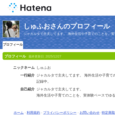
しゅふおさんのプロフィール
ジャカルタで主夫してます。 海外生活や子育てのことを、
プロフィール
プロフィール
最終更新日:
2025/12/27
ニックネーム
しゅふお
一行紹介
ジャカルタで主夫してます。 海外生活や子育て
記録中。
自己紹介
ジャカルタで主夫してます。
海外生活や子育てのことを、実体験ベースでゆ
ホーム
-
利用規約
-
プライバシーポリシー
-
お問い合わせ
-
特定商取