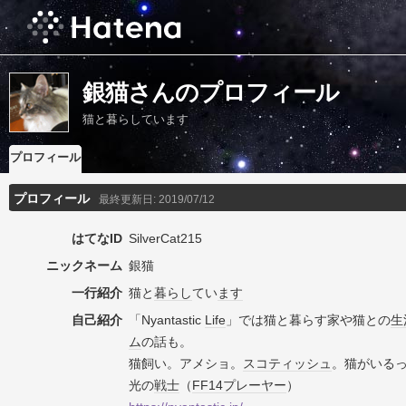
銀猫さんのプロフィール
猫と暮らしています
プロフィール
プロフィール
最終更新日:
2019/07/12
はてなID
SilverCat215
ニックネーム
銀猫
一行紹介
猫と
暮らし
てい
ます
自己紹介
「Nyantastic
Life
」では猫と暮らす家や猫との
生
ム
の話も。
猫飼い。アメショ。
スコティッシュ
。猫がいる
光の
戦士
（
FF14
プレーヤー
）