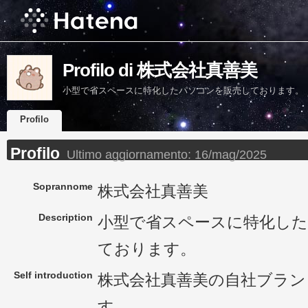
Profilo di 株式会社真善美
小型で省スペースに特化したパソコンを販売しております。
Profilo
Profilo
Ultimo aggiornamento:
16/mag/2025
Soprannome
株式会社真善美
Description
小型で省スペースに特化し
ております。
Self introduction
株式会社真善美の自社ブランド
す。