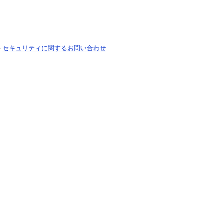
-
セキュリティに関するお問い合わせ