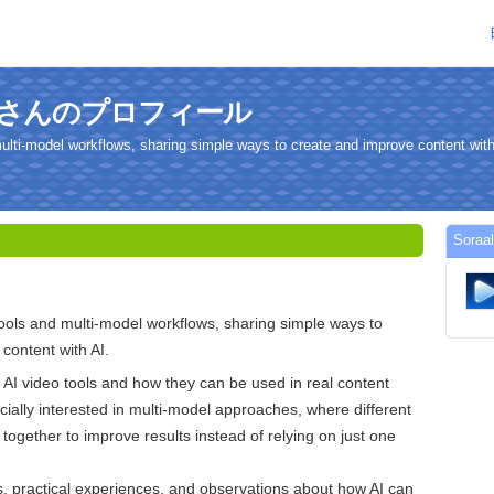
ativeさんのプロフィール
multi-model workflows, sharing simple ways to create and improve content with
Sora
tools and multi-model workflows, sharing simple ways to
content with AI.
g AI video tools and how they can be used in real content
cially interested in multi-model approaches, where different
together to improve results instead of relying on just one
s, practical experiences, and observations about how AI can