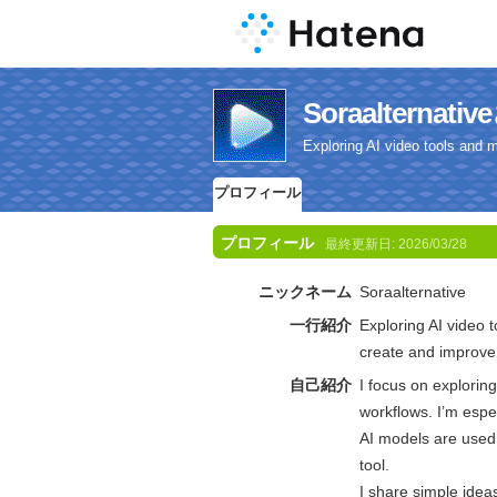
Soraaltern
Exploring AI video tools and 
プロフィール
プロフィール
最終更新日:
2026/03/28
ニックネーム
Soraalternative
一行紹介
Exploring AI video 
create and improve 
自己紹介
I focus on explorin
workflows. I’m espe
AI models are used 
tool.
I share simple idea