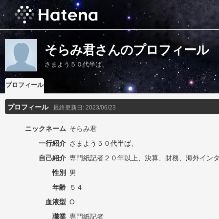
そらみ君さんのプロフィール
さまよう５０代半ば、
プロフィール
プロフィール
最終更新日:
2023/06/23
ニックネーム
そらみ君
一行紹介
さまよう５０代半ば、
自己紹介
専門紙記者２０年以上、決算、財務、海外イン
性別
男
年齢
５４
血液型
O
職業
専門紙記者