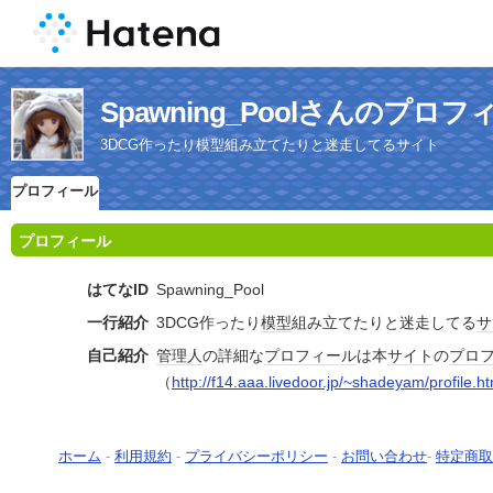
Spawning_Poolさんのプロフ
3DCG作ったり模型組み立てたりと迷走してるサイト
プロフィール
プロフィール
はてなID
Spawning_Pool
一行紹介
3DCG作ったり
模型
組み立てたりと迷走してる
サ
自己紹介
管理人
の詳細な
プロフィール
は本
サイト
の
プロ
（
http://f14.aaa.livedoor.jp/~shadeyam/profile.h
ホーム
-
利用規約
-
プライバシーポリシー
-
お問い合わせ
-
特定商取