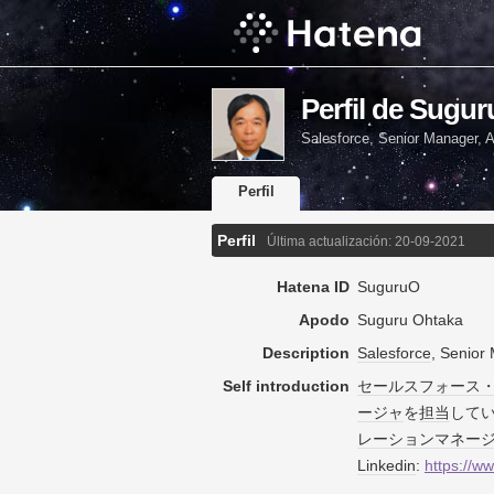
Perfil de Sugu
Salesforce, Senior Manager,
Perfil
Perfil
Última actualización:
20-09-2021
Hatena ID
SuguruO
Apodo
Suguru Ohtaka
Description
Salesforce
, Senior
Self introduction
セールスフォース
ージャ
を
担当
して
レーション
マネー
Linkedin
:
https://w