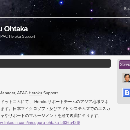
Esp
ru Ohtaka
 APAC Heroku Support
Servi
 Manager, APAC
Heroku
Support
・ドットコム
にて、
Heroku
サポート
チームの
アジア地域
マネ
い
ます
。
日本マイクロソフト
及び
アドビシステムズ
での
エスカ
ジャ
や
サポート
の
マネージメント
を経て現職に至り
ます
。
ww.linkedin.com/in/suguru-ohtaka-b636a436/