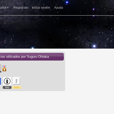
añol
Regístrate
Iniciar sesión
Ayuda
cios utilizados por Suguru Ohtaka