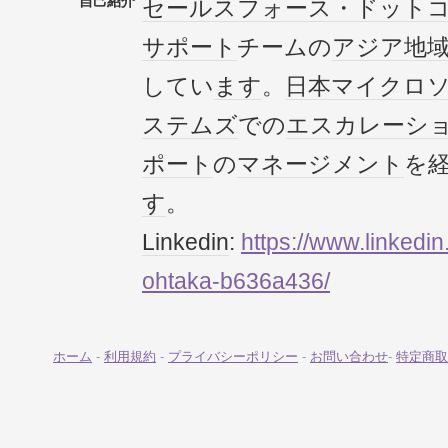
自己紹介
セールスフォース・ドット
サポート
チームの
アジア地
してい
ます
。
日本マイクロ
ステムズ
での
エスカレーシ
ポート
の
マネージメント
を
す
。
Linkedin
:
https://www.linkedi
ohtaka-b636a436/
ホーム
-
利用規約
-
プライバシーポリシー
-
お問い合わせ
-
特定商取