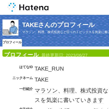
TAKEさんのプロフィール
マラソン、料理、株式投資など日々のトピックスを気楽に書
プロフィール
プロフィール
最終更新日:
2023/06/27
はてなID
TAKE_RUN
ニックネーム
TAKE
一行紹介
マラソン
、
料理
、
株式投資
な
スを気楽に書いていき
ます