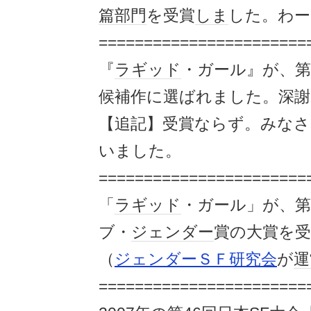
篇
部門
を受賞
しま
した。わー
=======================
『
ラギッド
・ガール』が、第
候補作に選ばれました。深謝
【追記】受賞ならず。みなさ
いました。
=======================
「
ラギッド
・ガール」が、第
ブ・
ジェンダー
賞の大賞を受
（
ジェンダーＳＦ研究会
が
運
=======================