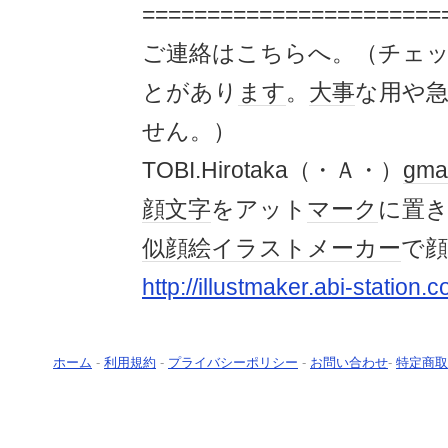
=======================
ご連絡はこちらへ。（チェ
とがあり
ます
。
大事
な用や
せん。）
TOBI.Hirotaka（・Ａ・）
gmai
顔文字
をアット
マーク
に置
似顔絵イラストメーカー
で
http://illustmaker.abi-station.
ホーム
-
利用規約
-
プライバシーポリシー
-
お問い合わせ
-
特定商取