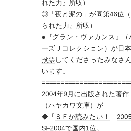
れた力』所収）
◎「夜と泥の」が同第46位（
られた力』所収）
●『
グラン
・
ヴァカ
ンス』（
ーズ
Ｊ
コレクション
）が
日
投票
してくださったみなさ
います
。
=======================
2004年
9月
に
出版
された著作
（
ハヤカワ文庫
）が
◆『
ＳＦが読みたい！
200
SF
2004で
国内
1位。