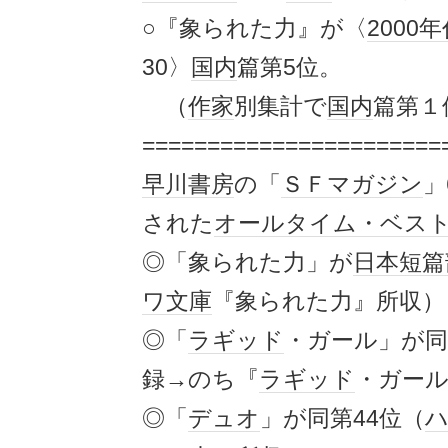
○『象られた力』が〈
2000
30〉
国内
篇第5位。
（
作家
別集計で
国内
篇第１
=======================
早川書房
の「
ＳＦマガジン
」
された
オールタイム・ベス
◎「象られた力」が
日本
短篇
ワ文庫
『象られた力』所収）
◎「
ラギッド
・ガール」が同
録→のち『
ラギッド
・ガール
◎「
デュオ
」が同第44位（