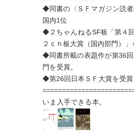
◆同書の〈
ＳＦマガジン
読者
国内
1位
◆
２ちゃんねる
SF
板「第４
２ｃｈ板大賞（
国内
部門
）」
◆同書所載の
表題作
が第36回
門
を受賞。
◆第26回
日本ＳＦ大賞
を受賞
=======================
いま入手できる本。