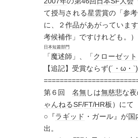
2007年
の第46回
日本SF大会
て授与される
星雲賞
の「参考
に、２
作品
があがってい
ま
考候補作」ですけれども。）
日本
短篇
部門
「魔述師」、「
クローゼット
【追記】受賞ならず
(´・ω・`)
=======================
第６回
名無
しは
無慈悲
な夜
ゃんねる
SF
/
FT
/
HR
板）にて
○『
ラギッド
・ガール』が
国
出。