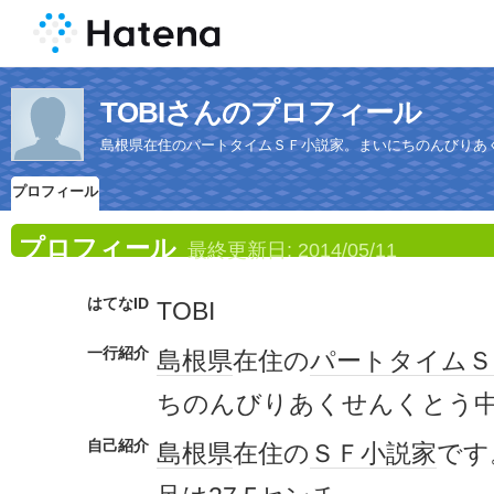
TOBIさんのプロフィール
島根県在住のパートタイムＳＦ小説家。まいにちのんびりあ
プロフィール
プロフィール
最終更新日:
2014/05/11
はてなID
TOBI
一行紹介
島根県
在住の
パート
タイム
Ｓ
ちのんびりあくせんくとう
自己紹介
島根県
在住の
ＳＦ
小説家
です