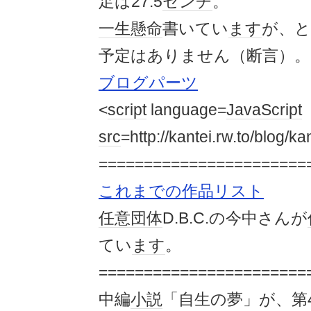
足は27.5
センチ
。
一生懸命
書いてい
ます
が、と
予定はありません（断言）。
ブログパーツ
<
script
language=
JavaScript
src
=http://kantei.rw.to/blog/ka
=======================
これまでの作品リスト
任意団体
D.B.C.の今中さんが
てい
ます
。
=======================
中編
小説
「自生の夢」が、第