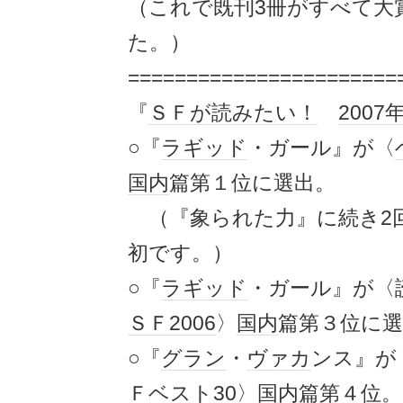
（これで既刊3冊がすべて大
た。）
=======================
『
ＳＦが読みたい！
2007
○『
ラギッド
・ガール』が〈
国内
篇第１位に選出。
（『象られた力』に続き2
初です。）
○『
ラギッド
・ガール』が〈
ＳＦ
2006
〉
国内
篇第３位に選
○『
グラン
・
ヴァカ
ンス』が
Ｆ
ベスト
30〉
国内
篇第４位。