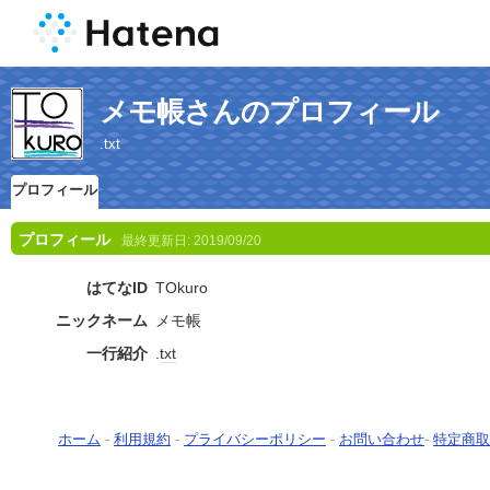
メモ帳さんのプロフィール
.txt
プロフィール
プロフィール
最終更新日:
2019/09/20
はてなID
TOkuro
ニックネーム
メモ帳
一行紹介
.
txt
ホーム
-
利用規約
-
プライバシーポリシー
-
お問い合わせ
-
特定商取