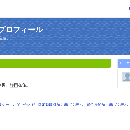
のプロフィール
在住。
T_U
別男。
静岡
在住。
リシー
-
お問い合わせ
-
特定商取引法に基づく表示
-
資金決済法に基づく表示