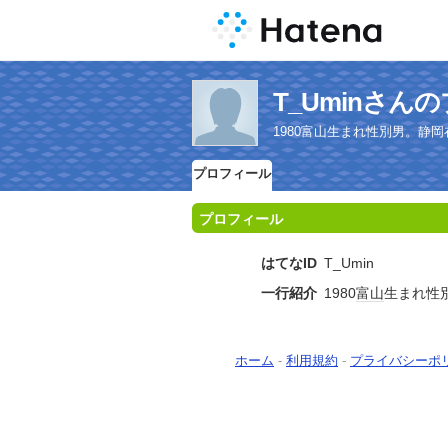
T_Uminさん
1980富山生まれ性別男。静岡
プロフィール
プロフィール
はてなID
T_Umin
一行紹介
1980
富山
生まれ性
ホーム
-
利用規約
-
プライバシーポ