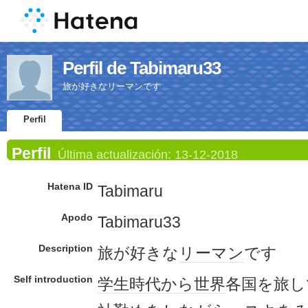
Perfil de Tabimaru33
旅が好きなリーマンです
Perfil
Perfil
Última actualización:
13-12-2018
Hatena ID
Tabimaru
Apodo
Tabimaru33
Description
旅が好きな
リーマン
です
Self introduction
学生時代
から
世界
各国を旅し