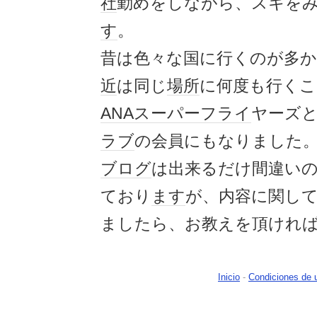
社
勤めをしながら、スキを
す
。
昔は色々な国に行くのが多
近
は同じ
場所
に何度も行くこ
ANA
スーパーフライ
ヤーズ
ラブ
の会員にもなりました
ブログ
は出来るだけ間違い
ており
ます
が、内容に関し
ましたら、お教えを頂けれ
Inicio
-
Condiciones de 