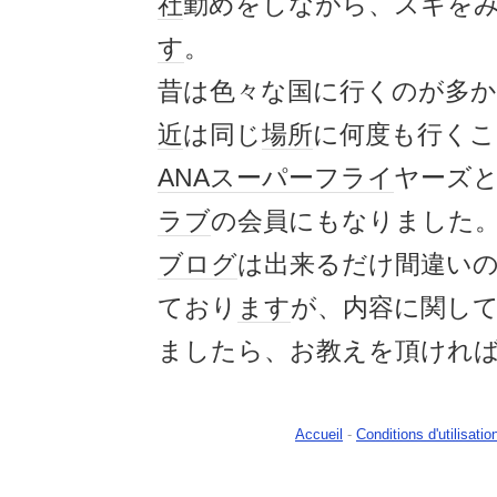
社
勤めをしながら、スキを
す
。
昔は色々な国に行くのが多
近
は同じ
場所
に何度も行くこ
ANA
スーパーフライ
ヤーズ
ラブ
の会員にもなりました
ブログ
は出来るだけ間違い
ており
ます
が、内容に関し
ましたら、お教えを頂けれ
Accueil
-
Conditions d'utilisatio