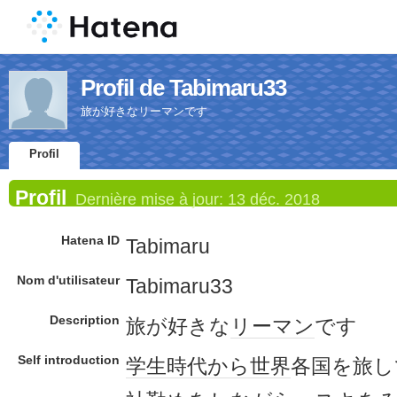
Profil de Tabimaru33
旅が好きなリーマンです
Profil
Profil
Dernière mise à jour:
13 déc. 2018
Hatena ID
Tabimaru
Nom d'utilisateur
Tabimaru33
Description
旅が好きな
リーマン
です
Self introduction
学生時代
から
世界
各国を旅し