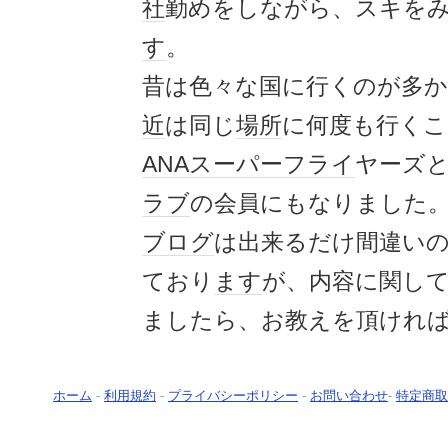
社
勤めをしながら、スキを
す
。
昔は色々な国に行くのが多
近
は同じ
場所
に何度も行くこ
ANA
スーパーフライ
ヤーズ
ラブ
の会員にもなりました
ブログ
は出来るだけ間違い
ており
ます
が、内容に関し
ましたら、お教えを頂けれ
ホーム
-
利用規約
-
プライバシーポリシー
-
お問い合わせ
-
特定商取