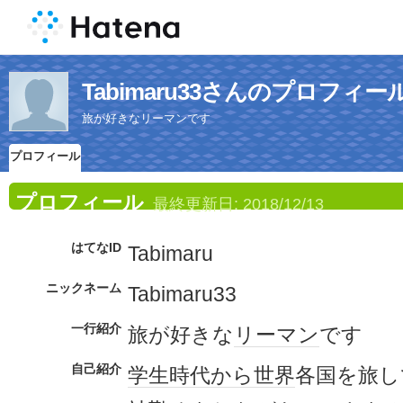
Tabimaru33さんのプロフィー
旅が好きなリーマンです
プロフィール
プロフィール
最終更新日:
2018/12/13
はてなID
Tabimaru
ニックネーム
Tabimaru33
一行紹介
旅が好きな
リーマン
です
自己紹介
学生時代
から
世界
各国を旅し