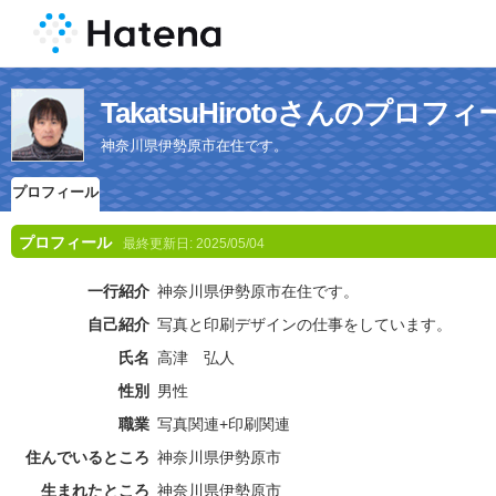
TakatsuHirotoさんのプロフィ
神奈川県伊勢原市在住です。
プロフィール
プロフィール
最終更新日:
2025/05/04
一行紹介
神奈川県伊勢原市在住です。
自己紹介
写真と印刷デザインの仕事をしています。
氏名
高津 弘人
性別
男性
職業
写真関連+印刷関連
住んでいるところ
神奈川県伊勢原市
生まれたところ
神奈川県伊勢原市