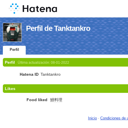
Perfil de Tanktankro
Perfil
Perfil
Última actualización:
08-01-2022
Hatena ID
Tanktankro
Likes
Food liked
鰻料理
Inicio
-
Condiciones de 