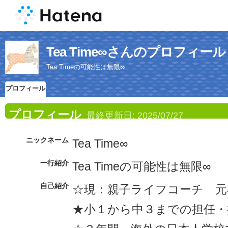
Tea Time∞さんのプロフィール
Tea Timeの可能性は無限∞
プロフィール
プロフィール
最終更新日:
2025/07/27
ニックネーム
Tea Time∞
一行紹介
Tea Timeの可能性は無限∞
自己紹介
☆現：親子ライフコーチ 元
★小１から中３までの担任・