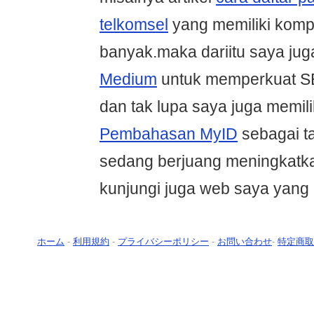
telkomsel
yang memiliki komp
banyak.maka dariitu saya jug
Medium
untuk memperkuat SE
dan tak lupa saya juga memilik
Pembahasan MyID
sebagai t
sedang berjuang meningkatkan
kunjungi juga web saya yang 
ホーム
-
利用規約
-
プライバシーポリシー
-
お問い合わせ
-
特定商取