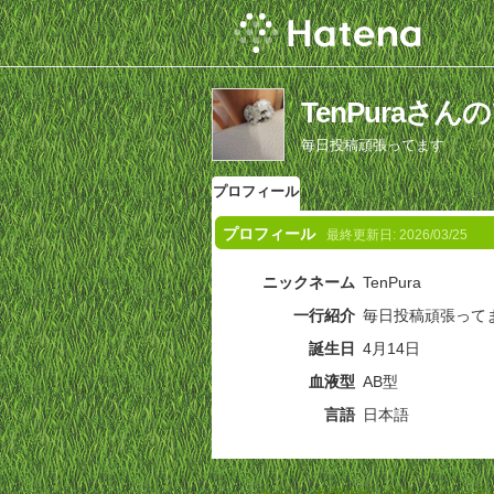
TenPuraさ
毎日投稿頑張ってます
プロフィール
プロフィール
最終更新日:
2026/03/25
ニックネーム
TenPura
一行紹介
毎日投稿頑張って
誕生日
4月14日
血液型
AB型
言語
日本語