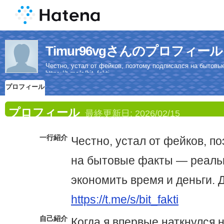
Timur96vgさんのプロフィール
Честно, устал от фейков, поэтому подписался на бытовы
https://t.me/s/bit_fakti
プロフィール
プロフィール
最終更新日:
2026/02/15
一行紹介
Честно, устал от фейков, п
на бытовые факты — реаль
экономить время и деньги. 
https://t.me/s/bit_fakti
自己紹介
Когда я впервые наткнулся 