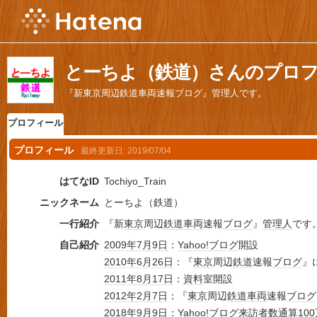
とーちよ（鉄道）さんのプロ
『新東京周辺鉄道車両速報ブログ』管理人です。
プロフィール
プロフィール
最終更新日:
2019/07/04
はてなID
Tochiyo_Train
ニックネーム
とーちよ（鉄道）
一行紹介
『新
東京
周辺
鉄道車両
速報
ブログ
』
管理人
です
自己紹介
2009年
7月9日
：
Yahoo!ブログ
開設
2010年
6月26日
：『
東京
周辺
鉄道
速報
ブログ
』
2011年
8月17日
：
資料
室開設
2012年
2月7日
：『
東京
周辺
鉄道車両
速報
ブログ
2018年
9月9日
：
Yahoo!ブログ
来訪者数
通算
10