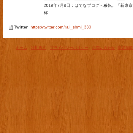
2019年
7月9日
：
はてなブログ
へ
移転
。『新
東京
称
Twitter
https://twitter.com/rail_shmi_330
ホーム
-
利用規約
-
プライバシーポリシー
-
お問い合わせ
-
特定商取