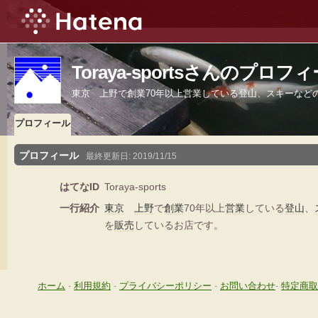
Toraya-sportsさんのプロフ
東京 上野で創業70年以上営業している登山、スキーなど
プロフィール
プロフィール
最終更新日:
2019/11/15
はてなID
Toraya-sports
一行紹介
東京
上野
で
創業
70年以上
営業
している
登山
、
を
販売
しているお店です。
ホーム
-
利用規約
-
プライバシーポリシー
-
お問い合わせ
-
特定商取