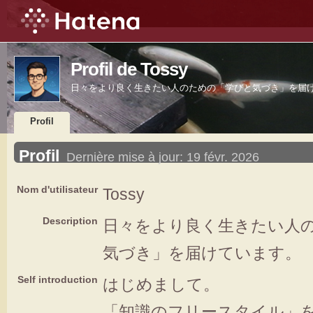
Profil de Tossy
日々をより良く生きたい人のための「学びと気づき」を届
Profil
Profil
Dernière mise à jour:
19 févr. 2026
Nom d'utilisateur
Tossy
Description
日々をより良く生きたい人
気づき」を届けています。
Self introduction
はじめまして。
「知識のフリースタイル」