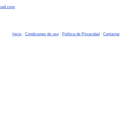
ail.com
Inicio
-
Condiciones de uso
-
Política de Privacidad
-
Contactar