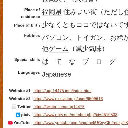
Place of
福岡県
住みよい街（ただし
residence
少なくともココではないで
Place of birth
Hobbies
パソコン
、
トイガン
、
お絵
他
ゲーム
（減少気味）
Special skills
は て な ブ ロ グ
Languages
Japanese
Website #1
https://uap14475.info/index.html
Website #2
https://www.nicovideo.jp/user/9509616
Twitter
https://twitter.com/uap14475
pixiv
https://www.pixiv.net/member.php?id=4510533
YouTube
https://www.youtube.com/channel/UCnyC5-YeakyJ