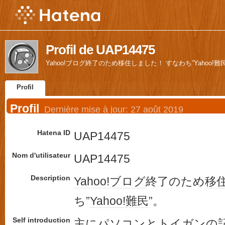
Profil de UAP14475
Yahoo!ブログ終了のため移住しました！ すなわち”Yahoo!難
Profil
Profil
Dernière mise à jour:
27 août 2019
Hatena ID
UAP14475
Nom d'utilisateur
UAP14475
Description
Yahoo!ブログ
終了のため
移
ち”
Yahoo!
難民
”。
Self introduction
主に
パソコン
と
トイガン
の