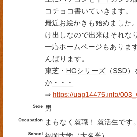
コチョコ
書いていき
ます
。
最近
お絵かき
も始めました
け出
しなの
で出来はそれな
一応
ホームページ
もあり
ま
んばり
ます
。
東芝
・
HG
シリーズ
（
SSD
）
か
・・・
⇒
https://uap14475.info/003
Sexe
男
Occupation
まもなく
就職
！
就活
生です
School
福岡大学
（
大名
誉）