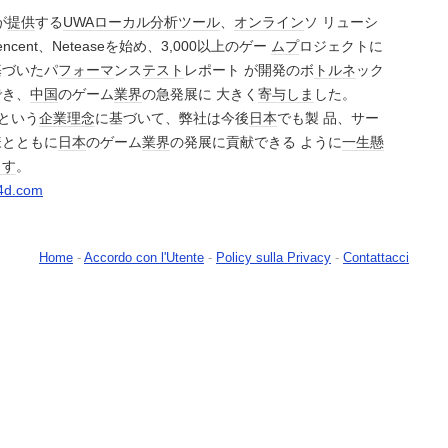
゙
提供
する
UWA
ローカル
分析
ツール
、
オンライン
ソ リューシ
encent、Neteaseを始め、3,000以上のゲー
ムフ
゚ロジェクトに
゙いたパ
フォーマ
ンス
テスト
レポート が開発のボ
トルネ
ック
゙き、
中国
のゲーム
業界
の急発展に 大きく
寄与
しま
した。
という
企業
理念
に基づいて、弊社は今後
日本
でも製 品、サー
様とともに
日本
のゲーム
業界
の発展に貢献できる ように
一生懸
ます
。
a4d.com
Home
-
Accordo con l'Utente
-
Policy sulla Privacy
-
Contattacci