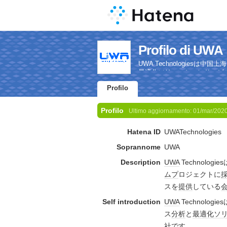
Profilo di UWA
UWA Technologiesは
最適化ソリューションサービ
Profilo
Profilo
Ultimo aggiornamento:
01/mar/202
Hatena ID
UWATechnologies
Soprannome
UWA
Description
UWA
Technologies
ムフ
゚ロジェクトに
スを
提供
している
Self introduction
UWA
Technologi
ス
分析
と
最適化
ソ
社
です。