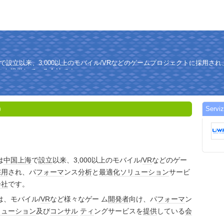
中国上海で設立以来、3,000以上のモバイル/VRなどのゲームプロジェクトに採用
スを提供している会社です。
Servi
0
は
中国
上海
で
設立
以来、3,000以上のモバイル/
VR
などのゲー
採用
され、パ
フォーマ
ンス
分析
と
最適化
ソリューション
サービ
会社
です。
esは、モバイル/
VR
など様々なゲー ム
開発者
向け、パ
フォーマ
ン
リューション
及び
コンサル
ティ
ングサービスを
提供
している
会