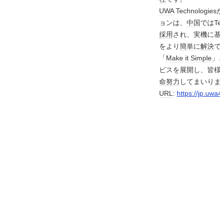
UWA
Technologiesか
ョンは、
中国
ではT
採用
され、実機に基つ
をより
簡単
に
解決
て
「
Make
it
Simple
」
ビスを展開し、皆
命
努力
してまいり
URL
:
https://jp.uw