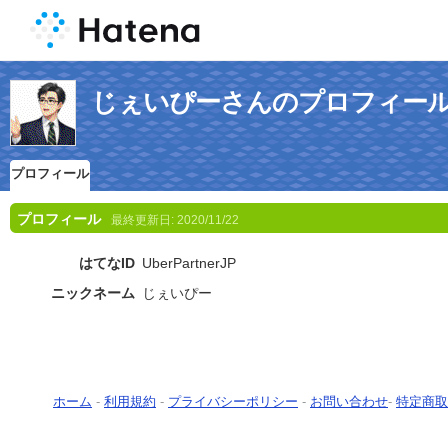
じぇいぴーさんのプロフィー
プロフィール
プロフィール
最終更新日:
2020/11/22
はてなID
UberPartnerJP
ニックネーム
じぇいぴー
ホーム
-
利用規約
-
プライバシーポリシー
-
お問い合わせ
-
特定商取