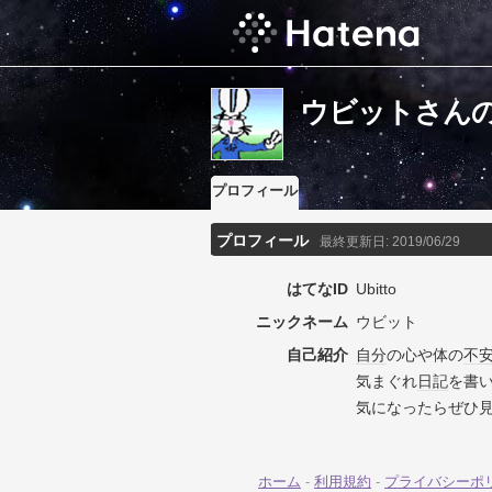
ウビットさん
プロフィール
プロフィール
最終更新日:
2019/06/29
はてなID
Ubitto
ニックネーム
ウビット
自己紹介
自分
の心や体の
不
気まぐれ
日記
を書
気になったらぜひ
ホーム
-
利用規約
-
プライバシーポ