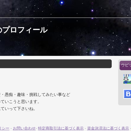
のプロフィール
ウビ
安
・
愚痴
・
趣味
・挑戦してみたい事など
いていこうと思い
ます
。
見ていって下さ
いね
。
リシー
-
お問い合わせ
-
特定商取引法に基づく表示
-
資金決済法に基づく表示