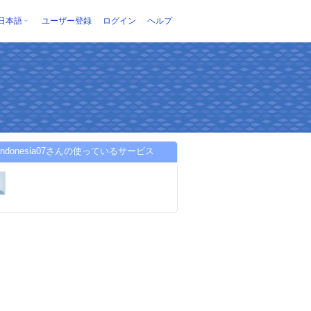
日本語
ユーザー登録
ログイン
ヘルプ
8indonesia07さんの使っているサービス