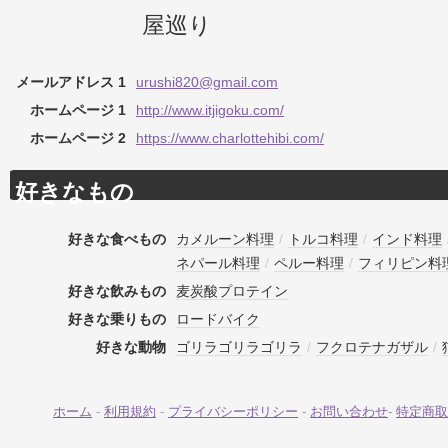
屋巡り
メールアドレス 1
urushi820@gmail.com
ホームページ 1
http://www.itjigoku.com/
ホームページ 2
https://www.charlottehibi.com/
好きなもの
好きな食べもの
カメルーン料理
/
トルコ料理
/
インド料理
ネパール料理
/
ペルー料理
/
フィリピン料
好きな飲みもの
麦炭酸プロテイン
好きな乗りもの
ロードバイク
好きな動物
ゴリラゴリラゴリラ
/
フクロテナガザル
/
ホーム
-
利用規約
-
プライバシーポリシー
-
お問い合わせ
-
特定商取