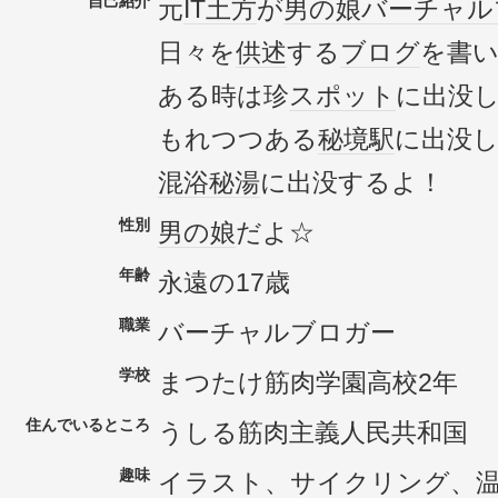
自己紹介
元
IT土方
が
男の娘
バーチャル
日々を
供述
する
ブログ
を書
ある時は珍
スポット
に出没
もれつつある
秘境駅
に出没
混浴
秘湯
に出没するよ！
性別
男の娘
だよ☆
年齢
永遠の17歳
職業
バーチャルブロガー
学校
まつたけ筋肉学園高校2年
住んでいるところ
うしる筋肉主義人民共和国
趣味
イラスト、サイクリング、