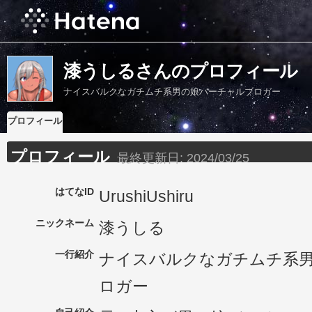
漆うしるさんのプロフィール
ナイスバルクなガチムチ系男の娘バーチャルブロガー
プロフィール
プロフィール
最終更新日:
2024/03/25
はてなID
UrushiUshiru
ニックネーム
漆うしる
一行紹介
ナイスバルクなガチムチ系
ロガー