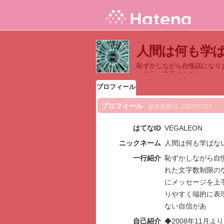
人間は何も学
恥ずかしながら自慢話になり
に自分を表現できるか・いか
きるかが得意でありまして、
プロフィール
プロフィール
最終更新日:
2021/07/11
はてなID
VEGALEON
ニックネーム
人間は何も学ばな
一行紹介
恥ずかしながら自
れた文字数制限の
にメッセージを上
りやすく端的に表
ない自信があ
自己紹介
◆2008年11月