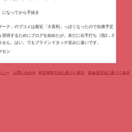
」になってから手抜き
マーク」のブコメは最近「大喜利」っぽくなったので自粛予定
を習得するためにブログを始めたが、未だに右手打ち（指2，3
ません、はい。でもブラインドタッチ並みに速いです。
マセン
リシー
-
お問い合わせ
-
特定商取引法に基づく表示
-
資金決済法に基づく表示