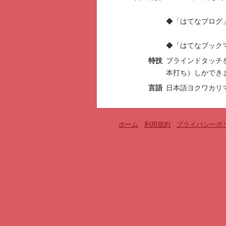
◆「はてなブログ
◆「はてなブック
特技
ブラインドタッチ
本打ち）しかでき
言語
日本語ヨクワカリ
ホーム
-
利用規約
-
プライバシーポ