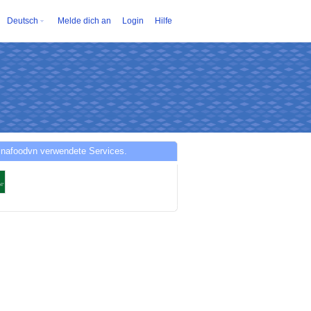
Deutsch
Melde dich an
Login
Hilfe
inafoodvn verwendete Services.