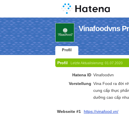
Vinafoodvns Pro
Profil
Profil
Letzte Aktualisierung:
01.07.2020
Hatena ID
Vinafoodvn
Vorstellung
Vina Food ra đời n
cung cấp thực phẩm
dưỡng cao cấp như:
Webseite #1
https://vinafood.vn/