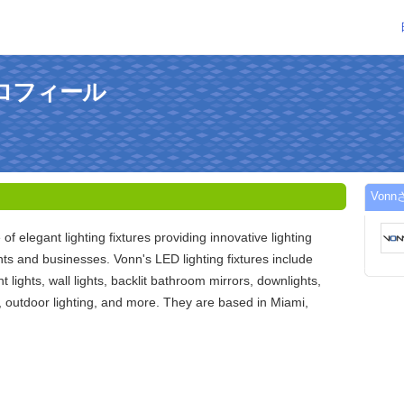
プロフィール
Von
of elegant lighting fixtures providing innovative lighting
nts and businesses. Vonn's LED lighting fixtures include
 lights, wall lights, backlit bathroom mirrors, downlights,
, outdoor lighting, and more. They are based in Miami,