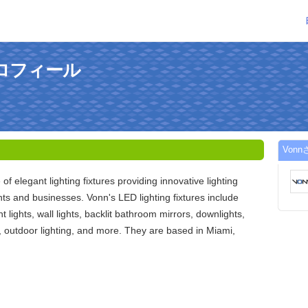
プロフィール
Von
of elegant lighting fixtures providing innovative lighting
nts and businesses. Vonn's LED lighting fixtures include
 lights, wall lights, backlit bathroom mirrors, downlights,
, outdoor lighting, and more. They are based in Miami,