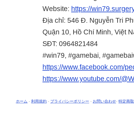
Website:
https://win79.surgery
Địa chỉ: 546 Đ. Nguyễn Tri 
Quận 10, Hồ Chí Minh, Việt 
SĐT: 0964821484
#win79, #gamebai, #gamebai
https://www.facebook.com/p
https://www.youtube.com/@W
ホーム
-
利用規約
-
プライバシーポリシー
-
お問い合わせ
-
特定商取