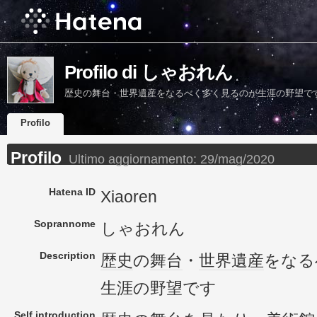
Profilo di しゃおれん
歴史の舞台・世界遺産をなるべく多く見るのが生涯の野望で
Profilo
Profilo
Ultimo aggiornamento:
29/mag/2020
Hatena ID
Xiaoren
Soprannome
しゃおれん
Description
歴史
の
舞台
・
世界遺産
をなる
生涯の野望です
Self introduction