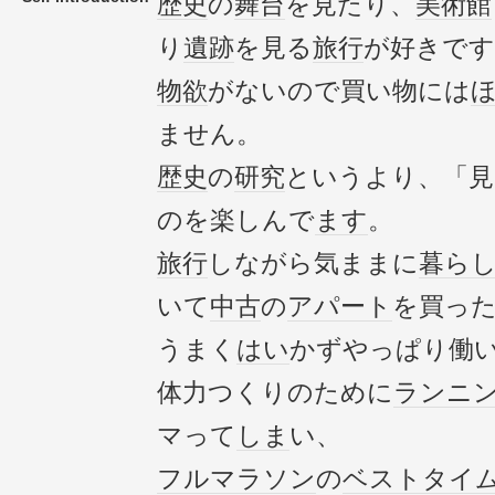
歴史
の
舞台
を見たり、
美術館
り
遺跡
を見る
旅行
が好きです
物欲
がないので買い物には
ません。
歴史
の
研究
というより、「見
のを楽しんで
ます
。
旅行
しながら気ままに
暮ら
いて
中古
の
アパート
を買っ
うまく
はい
かずやっぱり働
体力つくりのために
ランニ
マって
しま
い、
フルマラソン
の
ベスト
タイ