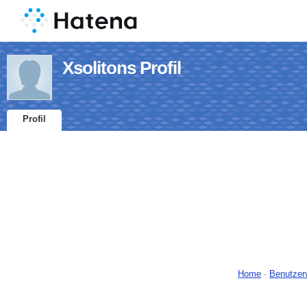
Xsolitons Profil
Profil
Home
-
Benutzer