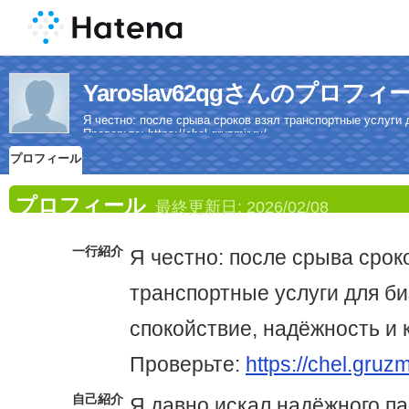
Yaroslav62qgさんのプロフィ
Я честно: после срыва сроков взял транспортные услуги 
Проверьте: https://chel.gruzmir.ru/
プロフィール
プロフィール
最終更新日:
2026/02/08
一行紹介
Я честно: после срыва срок
транспортные услуги для би
спокойствие, надёжность и 
Проверьте:
https://chel.gruzm
自己紹介
Я давно искал надёжного па