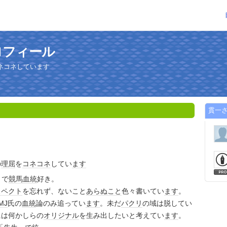
ロフィール
ネコネしています
貫一
の
理屈
を
コネ
コネ
してい
ます
きで
競馬
血統
好き。
スペクト
を忘れず、ないこと
あらぬこと
色々書いてい
ます
。
MJ
氏の
血統
論のみ追ってい
ます
。未だ
パクリ
の域は脱してい
には何かしらの
オリジナル
を生み出したいと考えてい
ます
。