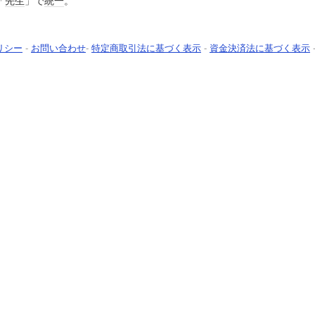
「
先生
」で
統一
。
リシー
-
お問い合わせ
-
特定商取引法に基づく表示
-
資金決済法に基づく表示