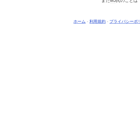
また
MJ
氏のことは
ホーム
-
利用規約
-
プライバシーポ