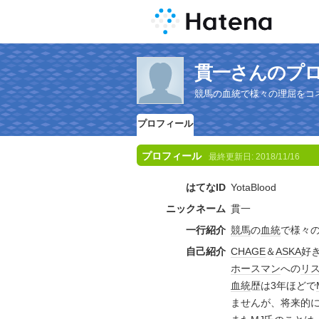
貫一さんのプ
競馬の血統で様々の理屈をコ
プロフィール
プロフィール
最終更新日:
2018/11/16
はてなID
YotaBlood
ニックネーム
貫一
一行紹介
競馬
の
血統
で様々
自己紹介
CHAGE
＆
ASKA
好
ホース
マン
への
リ
血統
歴は3年ほどで
ませんが、将来的