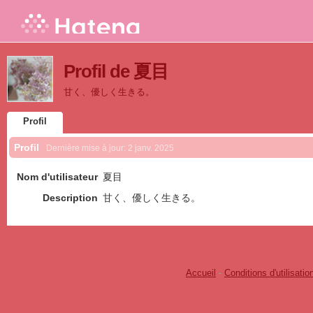
Profil de 夏目
甘く、優しく生きる。
Profil
Profil
Dernière mise à jour:
2 janv. 2025
Nom d'utilisateur
夏目
Description
甘く、優しく生きる。
Accueil
-
Conditions d'utilisatio